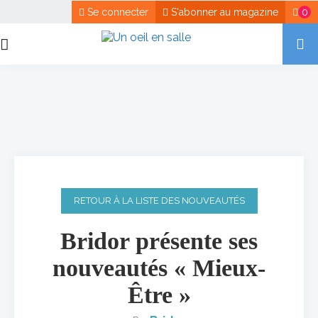
Se connecter
S'abonner au magazine
0
RETOUR À LA LISTE DES NOUVEAUTÉS
Bridor présente ses
nouveautés « Mieux-
Être »