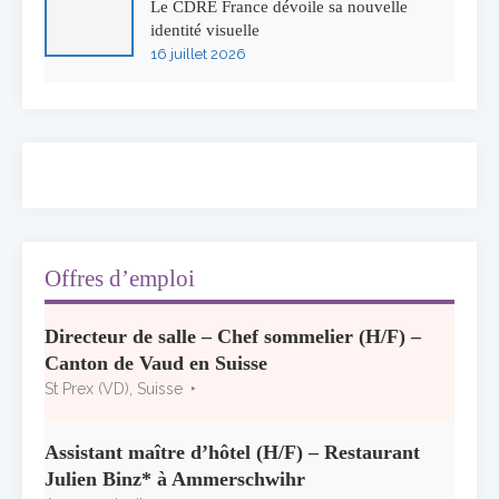
Le CDRE France dévoile sa nouvelle
identité visuelle
16 juillet 2026
50 ans à l’Auberge de l’Ill : Serge Dubs fait
ses adieux
13 juillet 2026
Concours général des métiers « CSR »
2026 : le palmarès officiel
10 juillet 2026
Offres d’emploi
Les grappes Michelin : une première
Directeur de salle – Chef sommelier (H/F) –
sélection consacrée à la Bourgogne
Canton de Vaud en Suisse
7 juillet 2026
St Prex (VD), Suisse
Alain Pichon-Martin tire sa révérence après
40 ans chez Georges Blanc
Assistant maître d’hôtel (H/F) – Restaurant
3 juillet 2026
Julien Binz* à Ammerschwihr