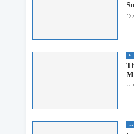
So
29 
À 
Th
Mu
24 
CO