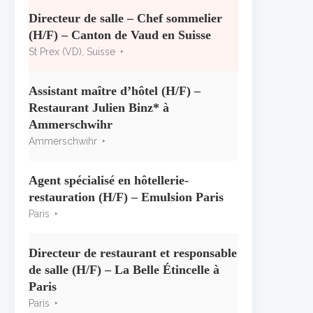
« CSR » 2026 : le palmarès
officiel
Directeur de salle – Chef sommelier
10 juillet 2026
(H/F) – Canton de Vaud en Suisse
St Prex (VD), Suisse
Les grappes Michelin : une
première sélection consacrée à
Assistant maître d’hôtel (H/F) –
la Bourgogne
Restaurant Julien Binz* à
7 juillet 2026
Ammerschwihr
Ammerschwihr
Alain Pichon-Martin tire sa
révérence après 40 ans chez
Georges Blanc
Agent spécialisé en hôtellerie-
3 juillet 2026
restauration (H/F) – Emulsion Paris
Paris
Directeur de restaurant et responsable
de salle (H/F) – La Belle Étincelle à
Paris
Paris