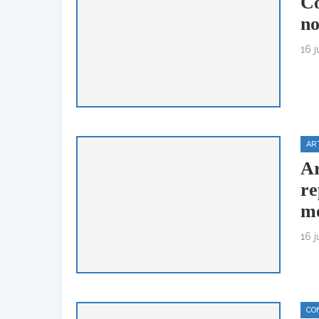
Co
no
16 
AR
Ar
re
mo
16 
CO