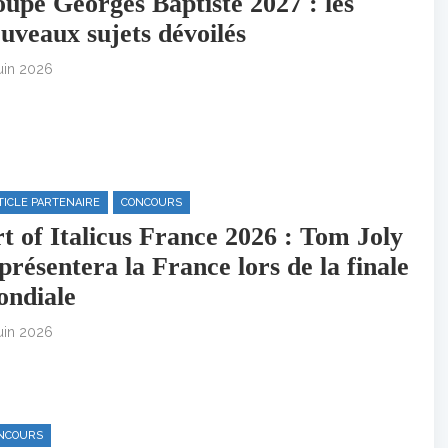
upe Georges Baptiste 2027 : les
uveaux sujets dévoilés
juin 2026
TICLE PARTENAIRE
CONCOURS
t of Italicus France 2026 : Tom Joly
présentera la France lors de la finale
ndiale
juin 2026
NCOURS