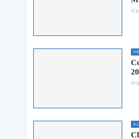
17 j
CO
Co
20
10 j
À 
Cl