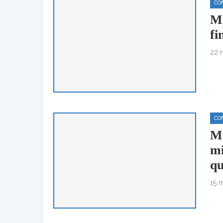
CO
MO
fi
22 
CO
MO
mi
qu
15 