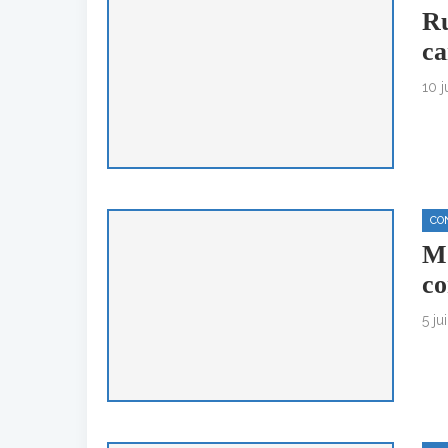
Ru
ca
10 
CO
MO
co
5 ju