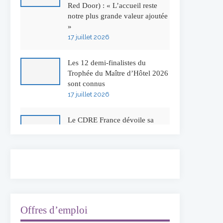
Red Door) : « L’accueil reste
notre plus grande valeur ajoutée
»
17 juillet 2026
Les 12 demi-finalistes du
Trophée du Maître d’Hôtel 2026
sont connus
17 juillet 2026
Le CDRE France dévoile sa
nouvelle identité visuelle
16 juillet 2026
50 ans à l’Auberge de l’Ill :
Serge Dubs fait ses adieux
13 juillet 2026
Offres d’emploi
Concours général des métiers