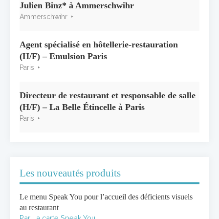
3 juillet 2026
Julien Binz* à Ammerschwihr
Ammerschwihr
Agent spécialisé en hôtellerie-restauration
(H/F) – Emulsion Paris
Paris
Directeur de restaurant et responsable de salle
(H/F) – La Belle Étincelle à Paris
Paris
Les nouveautés produits
Le menu Speak You pour l’accueil des déficients visuels
au restaurant
Par La carte Speak You