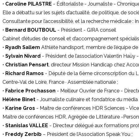
•
Caroline PILASTRE
- Éditorialiste - Journaliste - Chron
Elle a débattu sur les sujets d’actualité, de politique, de soc
Consultante pour l’accessibilité, et la recherche médicale : I
•
Bernard BOUTBOUL
- Président - GIRA conseil
Cabinet d’études de conseil et d’accompagnement spécialisé
•
Ryadh Sallem
Athlète handisport, membre de l’équipe de 
•
Sylvain Nivard
- Président de l’association Valentin Haüy - 
•
Christian Pensart
, directeur Mission Handicap chez Accor
•
Richard Ramos
- Député de la 6ème circonscription du Lo
Centre-Val de Loire, France · Assemblée nationale ;
•
Fabrice Prochasson
- Meilleur Ouvrier de France - Direct
Hélène Binet
- Journaliste culinaire et fondatrice du média "
•
Karine Gros
- Maitre de conférences HDR Sciences - Vice-Pr
Maître de conférences HDR, Agrégée de Littérature -Personne
•
Stanislas VALLEE
- Directeur délégué aux formations prof
•
Freddy Zerbib
– Président de l’Association Speak You ;