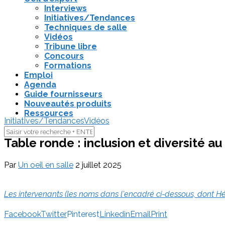
Interviews
Initiatives/Tendances
Techniques de salle
Vidéos
Tribune libre
Concours
Formations
Emploi
Agenda
Guide fournisseurs
Nouveautés produits
Ressources
Initiatives/Tendances
Vidéos
Table ronde : inclusion et diversité a
Par
Un oeil en salle
2 juillet 2025
Les intervenants (les noms dans l'encadré ci-dessous, dont Hé
Facebook
Twitter
Pinterest
Linkedin
Email
Print