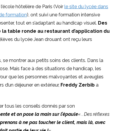
’école hôtelière de Paris (Voir
le site du lycée dans
 de formation
), ont suivi une formation intensive
ésenter, tout en s’adaptant au handicap visuel.
Des
e la table ronde au
restaurant d’application du
s élèves du lycée Jean drouant ont reçu leurs
 se montrer aux petits soins des clients. Dans la
mpose. Mais face à des situations de handicap, les
. Pour que les personnes malvoyantes et aveugles
rs d’un déjeuner en extérieur,
Freddy Zerbib
a
er tous les conseils donnés par son
ente et on pose la main sur l’épaule
« . Des réflexes
pprenons à ne pas toucher le client, mais là, avec
fait partie de leur vie !
«