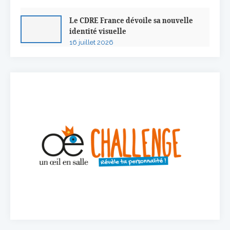
Le CDRE France dévoile sa nouvelle
identité visuelle
16 juillet 2026
50 ans à l’Auberge de l’Ill : Serge Dubs
fait ses adieux
13 juillet 2026
Concours général des métiers « CSR »
2026 : le palmarès officiel
10 juillet 2026
Les grappes Michelin : une première
sélection consacrée à la Bourgogne
7 juillet 2026
Alain Pichon-Martin tire sa révérence
après 40 ans chez Georges Blanc