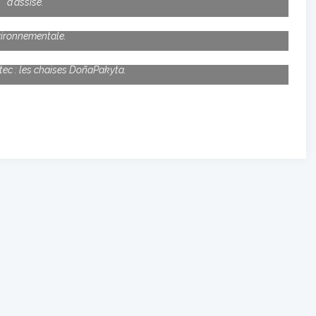
d’assise.
ériaux choisis en tenant compte de la nature et de la durabilité
ironnementale.
ec : les chaises DoñaPakyta.