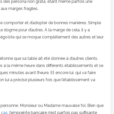
s des persona non grata, étant même parfois une
 aux marges fragiles.
e se comporter et d’adopter de bonnes manières. Simple
le dogme pour d’autres. À la marge de cela, il y a
in égoïste qui se moque complètement des autres et leur
’étonne que sa table ait été donnée à d’autres clients.
es à la même heure dans différents établissements et se
es minutes avant l’heure. Et encore lui, qui va faire
’on lui a précisé plusieurs fois que l’établissement va
me personne, Monsieur ou Madame mauvaise foi. Bien que
 cas
, l’empreinte bancaire n’est parfois pas suffisante