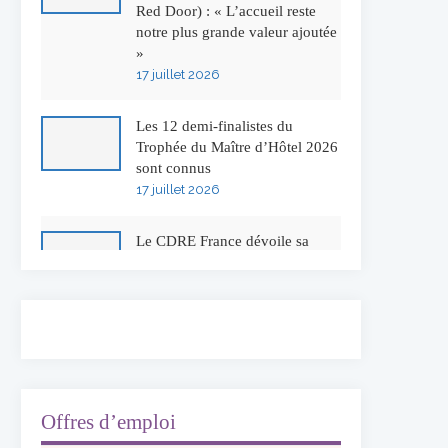
Red Door) : « L’accueil reste
notre plus grande valeur ajoutée
»
17 juillet 2026
Les 12 demi-finalistes du
Trophée du Maître d’Hôtel 2026
sont connus
17 juillet 2026
Le CDRE France dévoile sa
nouvelle identité visuelle
16 juillet 2026
50 ans à l’Auberge de l’Ill :
Serge Dubs fait ses adieux
13 juillet 2026
Offres d’emploi
Concours général des métiers