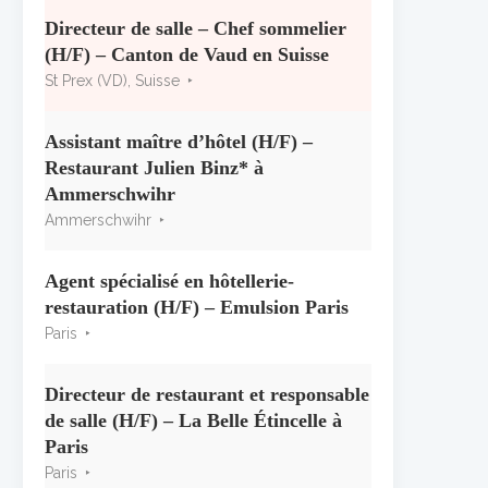
« CSR » 2026 : le palmarès
officiel
Directeur de salle – Chef sommelier
10 juillet 2026
(H/F) – Canton de Vaud en Suisse
St Prex (VD), Suisse
Les grappes Michelin : une
première sélection consacrée à
Assistant maître d’hôtel (H/F) –
la Bourgogne
Restaurant Julien Binz* à
7 juillet 2026
Ammerschwihr
Ammerschwihr
Alain Pichon-Martin tire sa
révérence après 40 ans chez
Georges Blanc
Agent spécialisé en hôtellerie-
3 juillet 2026
restauration (H/F) – Emulsion Paris
Paris
Directeur de restaurant et responsable
de salle (H/F) – La Belle Étincelle à
Paris
Paris