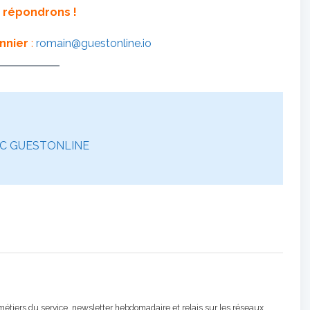
 répondrons !
nnier
:
romain@guestonline.io
EC GUESTONLINE
étiers du service, newsletter hebdomadaire et relais sur les réseaux