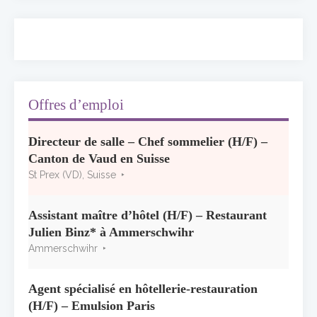
ses adieux
13 juillet 2026
Concours général des métiers « CSR »
2026 : le palmarès officiel
10 juillet 2026
Offres d’emploi
Les grappes Michelin : une première
Directeur de salle – Chef sommelier (H/F) –
sélection consacrée à la Bourgogne
Canton de Vaud en Suisse
7 juillet 2026
St Prex (VD), Suisse
Alain Pichon-Martin tire sa révérence après
40 ans chez Georges Blanc
Assistant maître d’hôtel (H/F) – Restaurant
3 juillet 2026
Julien Binz* à Ammerschwihr
Ammerschwihr
Agent spécialisé en hôtellerie-restauration
(H/F) – Emulsion Paris