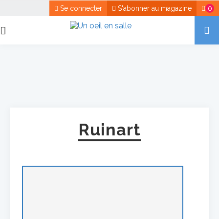
Se connecter
S'abonner au magazine
0
Ruinart