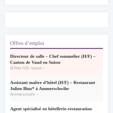
50 ans à l’Auberge de l’Ill : Serge Dubs fait
ses adieux
13 juillet 2026
Concours général des métiers « CSR »
2026 : le palmarès officiel
10 juillet 2026
Offres d’emploi
Les grappes Michelin : une première
Directeur de salle – Chef sommelier (H/F) –
sélection consacrée à la Bourgogne
Canton de Vaud en Suisse
7 juillet 2026
St Prex (VD), Suisse
Alain Pichon-Martin tire sa révérence après
40 ans chez Georges Blanc
Assistant maître d’hôtel (H/F) – Restaurant
3 juillet 2026
Julien Binz* à Ammerschwihr
Ammerschwihr
Agent spécialisé en hôtellerie-restauration