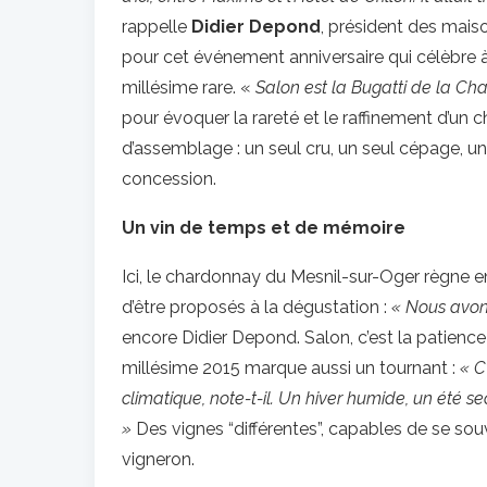
rappelle
Didier Depond
, président des mais
pour cet événement anniversaire qui célèbre à l
millésime rare. «
Salon est la Bugatti de la 
pour évoquer la rareté et le raffinement d’u
d’assemblage : un seul cru, un seul cépage, u
concession.
Un vin de temps et de mémoire
Ici, le chardonnay du Mesnil-sur-Oger règne e
d’être proposés à la dégustation :
« Nous avon
encore Didier Depond. Salon, c’est la patienc
millésime 2015 marque aussi un tournant :
« C
climatique, note-t-il. Un hiver humide, un été s
»
Des vignes “différentes”, capables de se s
vigneron.