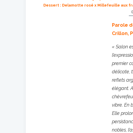
Dessert : Delamotte rosé x Millefeuille aux f
Parole d
Crillon, 
« Salon e
l’expressi
premier co
délicate, 
reflets ar
élégant. A
chèvrefeui
vibre. En 
Elle prol
persistan
nobles, l’