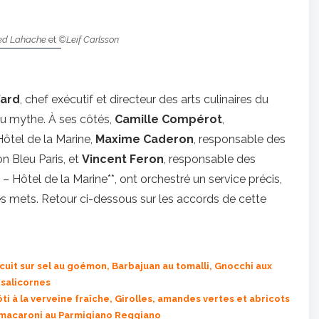
ed Lahache
et
©Leif Carlsson
fard
, chef exécutif et directeur des arts culinaires du
du mythe. À ses côtés,
Camille Compérot
,
ôtel de la Marine,
Maxime Caderon
, responsable des
 Bleu Paris, et
Vincent Feron
, responsable des
 Hôtel de la Marine**, ont orchestré un service précis,
es mets. Retour ci-dessous sur les accords de cette
cuit sur sel au goémon, Barbajuan au tomalli, Gnocchi aux
salicornes
ôti à la verveine fraîche, Girolles, amandes vertes et abricots
e macaroni au Parmigiano Reggiano