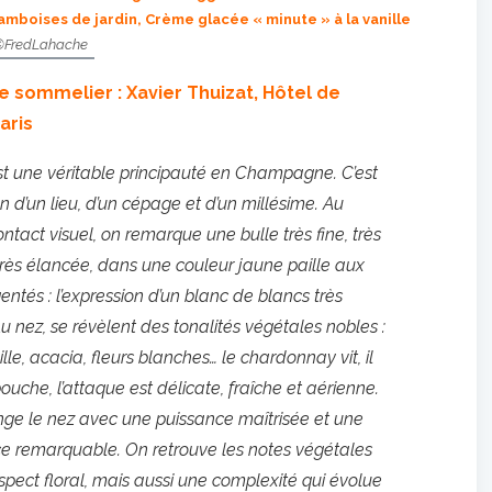
ramboises de jardin, Crème glacée « minute » à la vanille
©FredLahache
e sommelier : Xavier Thuizat, Hôtel de
Paris
st une véritable principauté en Champagne. C’est
on d’un lieu, d’un cépage et d’un millésime. Au
ntact visuel, on remarque une bulle très fine, très
très élancée, dans une couleur jaune paille aux
gentés : l’expression d’un blanc de blancs très
u nez, se révèlent des tonalités végétales nobles :
lle, acacia, fleurs blanches… le chardonnay vit, il
bouche, l’attaque est délicate, fraîche et aérienne.
onge le nez avec une puissance maîtrisée et une
ce remarquable. On retrouve les notes végétales
aspect floral, mais aussi une complexité qui évolue