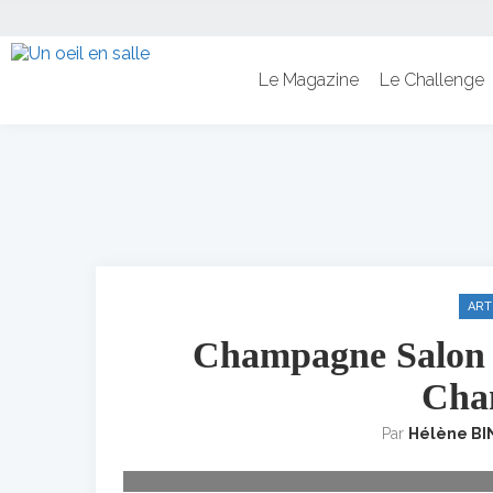
Le Magazine
Le Challenge
ART
Champagne Salon 20
Cha
La Maison Salon a lancé officiellement son millésime
Par
Hélène BI
de son président Didier Depont, du chef Éric Brif