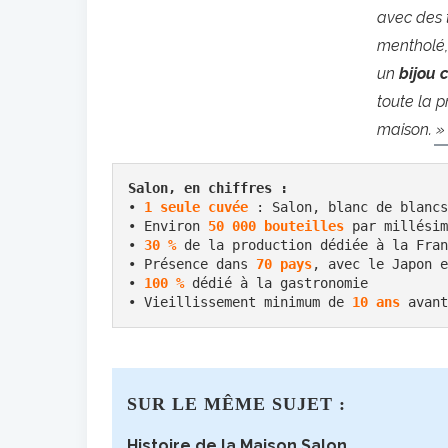
avec des 
mentholé,
un
bijou
toute la p
maison. »
Salon, en chiffres : 
• 
1 seule cuvée
 : Salon, blanc de blancs
• Environ 
50 000 bouteilles
 par millésim
• 
30 %
 de la production dédiée à la Fran
• Présence dans 
70 pays
, avec le Japon e
• 
100 %
dédié à la gastronomie
• Vieillissement minimum de 
10 ans
 avant
SUR LE MÊME SUJET :
Histoire de la Maison Salon