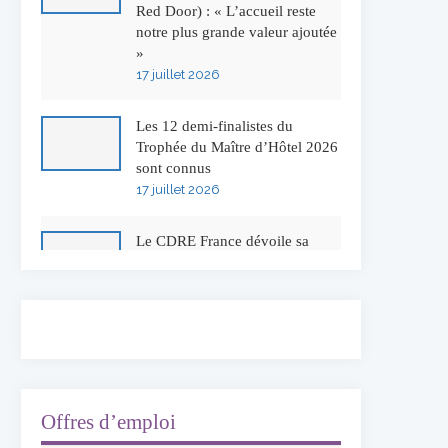
Red Door) : « L’accueil reste
notre plus grande valeur ajoutée
»
17 juillet 2026
Les 12 demi-finalistes du
Trophée du Maître d’Hôtel 2026
sont connus
17 juillet 2026
Le CDRE France dévoile sa
nouvelle identité visuelle
16 juillet 2026
50 ans à l’Auberge de l’Ill :
Serge Dubs fait ses adieux
13 juillet 2026
Offres d’emploi
Concours général des métiers