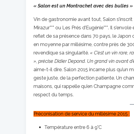
« Salon est un Montrachet avec des bulles »
Vin de gastronomie avant tout, Salon s’inscrit 
Mirazur*** ou Les Prés d’Eugénie***. Il s’envol
reflet de sa présence dans 70 pays, le Japon 
en moyenne par millésime, contre près de 30
revendique sa singularité.
« C’est un vin rare, 
», précise Didier Depond. Un grand vin avant 
aime-t-il dire. Salon 2015 incarne plus qu’un m
geste juste, de la perfection patiente. Un cha
maisons, qui rappelle qu’en Champagne comme e
respect du temps.
Préconisation de service du millésime 2015 :
Température entre 6 à 9°C