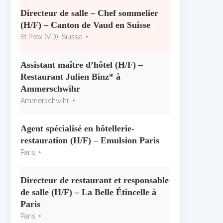
« CSR » 2026 : le palmarès
officiel
Directeur de salle – Chef sommelier
10 juillet 2026
(H/F) – Canton de Vaud en Suisse
St Prex (VD), Suisse
Les grappes Michelin : une
première sélection consacrée à
Assistant maître d’hôtel (H/F) –
la Bourgogne
Restaurant Julien Binz* à
7 juillet 2026
Ammerschwihr
Ammerschwihr
Alain Pichon-Martin tire sa
révérence après 40 ans chez
Georges Blanc
Agent spécialisé en hôtellerie-
3 juillet 2026
restauration (H/F) – Emulsion Paris
Paris
Directeur de restaurant et responsable
de salle (H/F) – La Belle Étincelle à
Paris
Paris