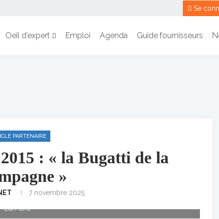
Se conn
Oeil d’expert
Emploi
Agenda
Guide fournisseurs
N
ICLE PARTENAIRE
15 : « la Bugatti de la
mpagne »
 2015 à l'Hôtel de la Marine - Le Cordon bleu Paris, en présence
NET
7 novembre 2025
fard, Camille Compérot, Maxime Caderon et Vincent Feron. @Fred
Lahache