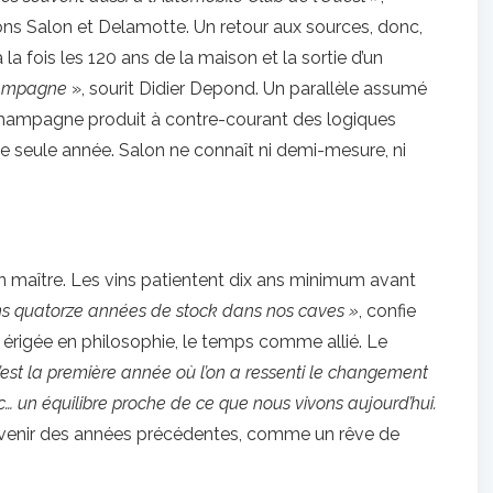
ons Salon et Delamotte. Un retour aux sources, donc,
a fois les 120 ans de la maison et la sortie d’un
Champagne
», sourit Didier Depond. Un parallèle assumé
n champagne produit à contre-courant des logiques
ne seule année. Salon ne connaît ni demi-mesure, ni
n maître. Les vins patientent dix ans minimum avant
s quatorze années de stock dans nos caves »
, confie
e érigée en philosophie, le temps comme allié. Le
’est la première année où l’on a ressenti le changement
ec… un équilibre proche de ce que nous vivons aujourd’hui.
ouvenir des années précédentes, comme un rêve de