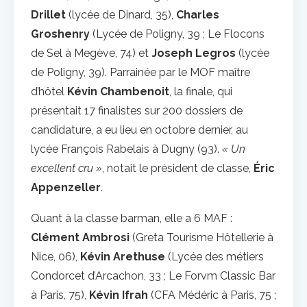
Drillet
(lycée de Dinard, 35),
Charles
Groshenry
(Lycée de Poligny, 39 ; Le Flocons
de Sel à Megève, 74) et
Joseph Legros
(lycée
de Poligny, 39). Parrainée par le MOF maître
d’hôtel
Kévin Chambenoit
, la finale, qui
présentait 17 finalistes sur 200 dossiers de
candidature, a eu lieu en octobre dernier, au
lycée François Rabelais à Dugny (93).
« Un
excellent cru »
, notait le président de classe,
Éric
Appenzeller
.
Quant à la classe barman, elle a 6 MAF :
Clément Ambrosi
(Greta Tourisme Hôtellerie à
Nice, 06),
Kévin Arethuse
(Lycée des métiers
Condorcet d’Arcachon, 33 ; Le Forvm Classic Bar
à Paris, 75),
Kévin Ifrah
(CFA Médéric à Paris, 75 ;