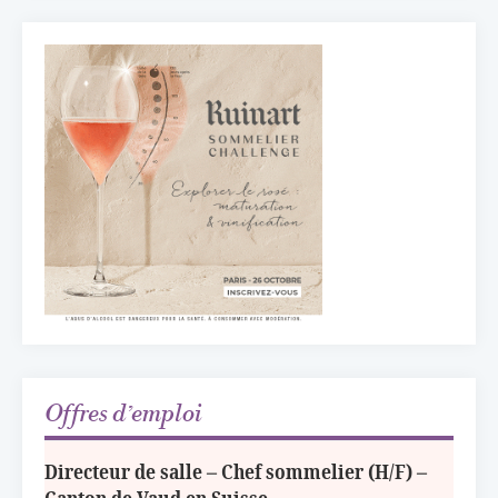
50 ans à l’Auberge de l’Ill : Serge Dubs
fait ses adieux
13 juillet 2026
Concours général des métiers « CSR »
2026 : le palmarès officiel
10 juillet 2026
Les grappes Michelin : une première
sélection consacrée à la Bourgogne
7 juillet 2026
Alain Pichon-Martin tire sa révérence
après 40 ans chez Georges Blanc
3 juillet 2026
Offres d’emploi
Directeur de salle – Chef sommelier (H/F) –