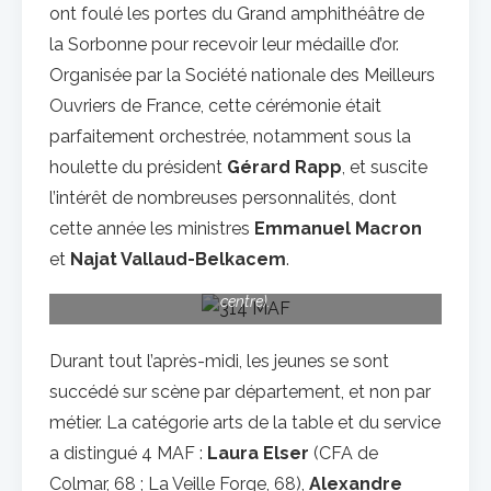
ont foulé les portes du Grand amphithéâtre de
la Sorbonne pour recevoir leur médaille d’or.
Organisée par la Société nationale des Meilleurs
Ouvriers de France, cette cérémonie était
parfaitement orchestrée, notamment sous la
houlette du président
Gérard Rapp
, et suscite
l’intérêt de nombreuses personnalités, dont
314 lauréats nationaux au titre de MAF ont reçu leur
cette année les ministres
Emmanuel Macron
médaille d’or le 20 avril à la Sorbonne en présence de
et
Najat Vallaud-Belkacem
.
plusieurs personnalités, dont les ministres
Najat
Vallaud-Belkacem
et
Emmanuel Macron
(au
centre).
Durant tout l’après-midi, les jeunes se sont
succédé sur scène par département, et non par
métier. La catégorie arts de la table et du service
a distingué 4 MAF :
Laura Elser
(CFA de
Colmar, 68 ; La Veille Forge, 68),
Alexandre