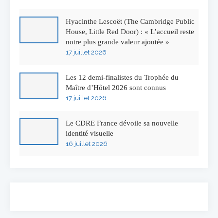
Hyacinthe Lescoët (The Cambridge Public
House, Little Red Door) : « L’accueil reste
notre plus grande valeur ajoutée »
17 juillet 2026
Les 12 demi-finalistes du Trophée du
Maître d’Hôtel 2026 sont connus
17 juillet 2026
Le CDRE France dévoile sa nouvelle
identité visuelle
16 juillet 2026
50 ans à l’Auberge de l’Ill : Serge Dubs fait
ses adieux
13 juillet 2026
Concours général des métiers « CSR »