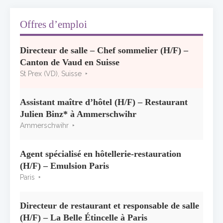
2026 : le palmarès officiel
10 juillet 2026
Offres d’emploi
Les grappes Michelin : une première
Directeur de salle – Chef sommelier (H/F) –
sélection consacrée à la Bourgogne
Canton de Vaud en Suisse
7 juillet 2026
St Prex (VD), Suisse
Alain Pichon-Martin tire sa révérence après
40 ans chez Georges Blanc
Assistant maître d’hôtel (H/F) – Restaurant
3 juillet 2026
Julien Binz* à Ammerschwihr
Ammerschwihr
Agent spécialisé en hôtellerie-restauration
(H/F) – Emulsion Paris
Paris
Directeur de restaurant et responsable de salle
(H/F) – La Belle Étincelle à Paris