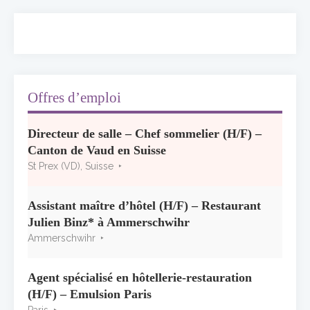
ses adieux
13 juillet 2026
Concours général des métiers « CSR »
2026 : le palmarès officiel
10 juillet 2026
Offres d’emploi
Les grappes Michelin : une première
Directeur de salle – Chef sommelier (H/F) –
sélection consacrée à la Bourgogne
Canton de Vaud en Suisse
7 juillet 2026
St Prex (VD), Suisse
Alain Pichon-Martin tire sa révérence après
40 ans chez Georges Blanc
Assistant maître d’hôtel (H/F) – Restaurant
3 juillet 2026
Julien Binz* à Ammerschwihr
Ammerschwihr
Agent spécialisé en hôtellerie-restauration
(H/F) – Emulsion Paris
Paris