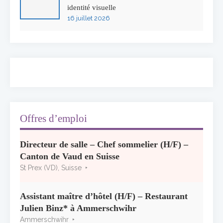
identité visuelle
16 juillet 2026
50 ans à l’Auberge de l’Ill : Serge Dubs fait
ses adieux
13 juillet 2026
Concours général des métiers « CSR »
2026 : le palmarès officiel
10 juillet 2026
Offres d’emploi
Les grappes Michelin : une première
Directeur de salle – Chef sommelier (H/F) –
sélection consacrée à la Bourgogne
Canton de Vaud en Suisse
7 juillet 2026
St Prex (VD), Suisse
Alain Pichon-Martin tire sa révérence après
40 ans chez Georges Blanc
Assistant maître d’hôtel (H/F) – Restaurant
3 juillet 2026
Julien Binz* à Ammerschwihr
Ammerschwihr