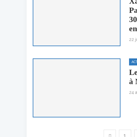
Xa
Pa
30
en
22 j
AC
Le
à
24 a
1