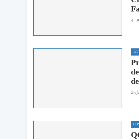
F
4 ju
AC
Pr
de
de
25 j
CO
QC