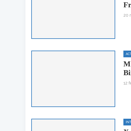
Fr
20 
AC
Me
Bi
12 f
IN