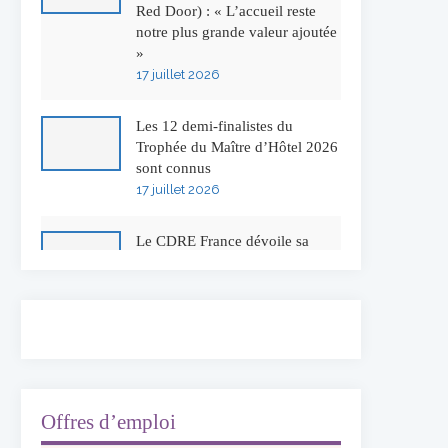
Red Door) : « L’accueil reste
notre plus grande valeur ajoutée
»
17 juillet 2026
Les 12 demi-finalistes du
Trophée du Maître d’Hôtel 2026
sont connus
17 juillet 2026
Le CDRE France dévoile sa
nouvelle identité visuelle
16 juillet 2026
50 ans à l’Auberge de l’Ill :
Serge Dubs fait ses adieux
13 juillet 2026
Offres d’emploi
Concours général des métiers