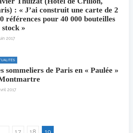
vier Thuizat (Hôtel de Crillon,
ris) : « J’ai construit une carte de 2
0 références pour 40 000 bouteilles
 stock »
uin 2017
TUALITÉS
s sommeliers de Paris en « Paulée »
 Montmartre
vril 2017
…
17
18
19