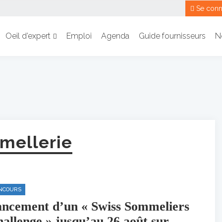
Se conn
Oeil d’expert
Emploi
Agenda
Guide fournisseurs
N
mellerie
NCOURS
ncement d’un « Swiss Sommeliers
allenge » jusqu’au 26 août sur