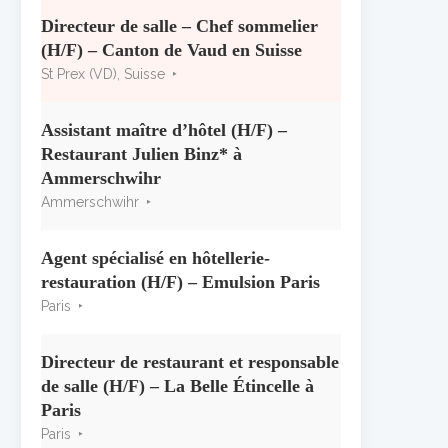
« CSR » 2026 : le palmarès
officiel
Directeur de salle – Chef sommelier
10 juillet 2026
(H/F) – Canton de Vaud en Suisse
St Prex (VD), Suisse
Les grappes Michelin : une
première sélection consacrée à
Assistant maître d’hôtel (H/F) –
la Bourgogne
Restaurant Julien Binz* à
7 juillet 2026
Ammerschwihr
Ammerschwihr
Alain Pichon-Martin tire sa
révérence après 40 ans chez
Georges Blanc
Agent spécialisé en hôtellerie-
3 juillet 2026
restauration (H/F) – Emulsion Paris
Paris
Directeur de restaurant et responsable
de salle (H/F) – La Belle Étincelle à
Paris
Paris