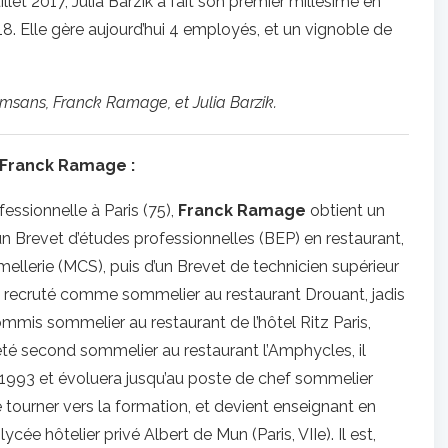
uillet 2017, Julia Barzik a fait son premier millésime en
8. Elle gère aujourd’hui 4 employés, et un vignoble de
msans, Franck Ramage, et Julia Barzik.
 Franck Ramage :
fessionnelle à Paris (75),
Franck Ramage
obtient un
 un Brevet d’études professionnelles (BEP) en restaurant,
llerie (MCS), puis d’un Brevet de technicien supérieur
est recruté comme sommelier au restaurant Drouant, jadis
mmis sommelier au restaurant de l’hôtel Ritz Paris,
 été second sommelier au restaurant l’Amphycles, il
 1993 et évoluera jusqu’au poste de chef sommelier
tourner vers la formation, et devient enseignant en
ée hôtelier privé Albert de Mun (Paris, VIIe). Il est,