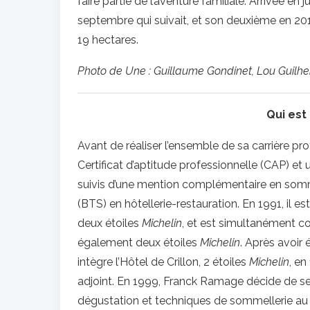
faire partie de l’aventure familiale. Arrivée en j
septembre qui suivait, et son deuxième en 201
19 hectares.
Photo de Une : Guillaume Gondinet, Lou Guilhe
Qui est
Avant de réaliser l’ensemble de sa carrière pro
Certificat d’aptitude professionnelle (CAP) et
suivis d’une mention complémentaire en somme
(BTS) en hôtellerie-restauration. En 1991, il 
deux étoiles
Michelin
, et est simultanément co
également deux étoiles
Michelin
. Après avoir
intègre l’Hôtel de Crillon, 2 étoiles
Michelin
, en
adjoint. En 1999, Franck Ramage décide de se 
dégustation et techniques de sommellerie au lyc