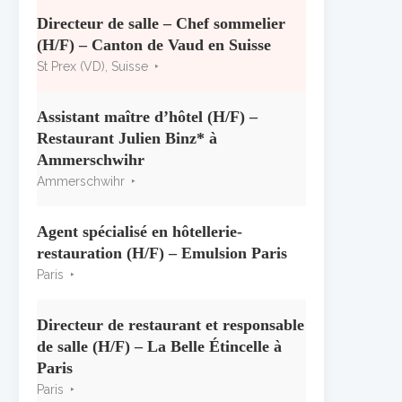
« CSR » 2026 : le palmarès
officiel
Directeur de salle – Chef sommelier
10 juillet 2026
(H/F) – Canton de Vaud en Suisse
St Prex (VD), Suisse
Les grappes Michelin : une
première sélection consacrée à
Assistant maître d’hôtel (H/F) –
la Bourgogne
Restaurant Julien Binz* à
7 juillet 2026
Ammerschwihr
Ammerschwihr
Alain Pichon-Martin tire sa
révérence après 40 ans chez
Georges Blanc
Agent spécialisé en hôtellerie-
3 juillet 2026
restauration (H/F) – Emulsion Paris
Paris
Directeur de restaurant et responsable
de salle (H/F) – La Belle Étincelle à
Paris
Paris