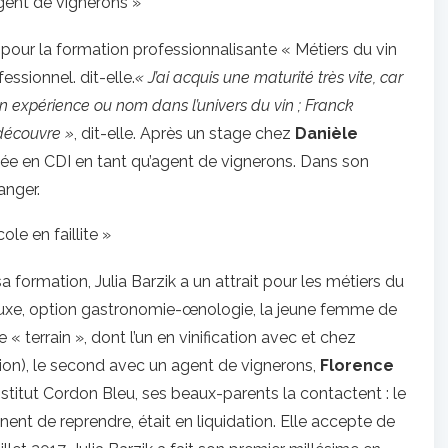
gent de vignerons »
pour la formation professionnalisante « Métiers du vin
sionnel. dit-elle.
« J’ai acquis une maturité très vite, car
on expérience ou nom dans l’univers du vin ; Franck
découvre »
, dit-elle. Après un stage chez
Danièle
hée en CDI en tant qu’agent de vignerons. Dans son
anger.
cole en faillite »
formation, Julia Barzik a un attrait pour les métiers du
luxe, option gastronomie-œnologie, la jeune femme de
« terrain », dont l’un en vinification avec et chez
ion), le second avec un agent de vignerons,
Florence
l’Institut Cordon Bleu, ses beaux-parents la contactent : le
nent de reprendre, était en liquidation. Elle accepte de