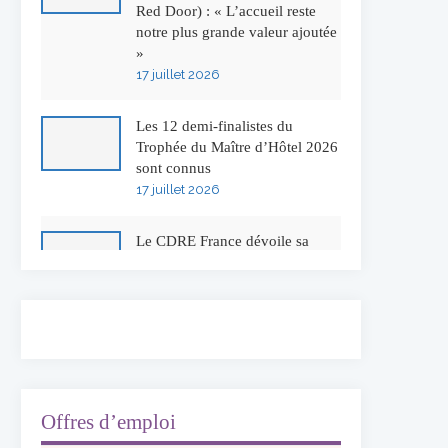
Red Door) : « L’accueil reste
notre plus grande valeur ajoutée
»
17 juillet 2026
Les 12 demi-finalistes du
Trophée du Maître d’Hôtel 2026
sont connus
17 juillet 2026
Le CDRE France dévoile sa
nouvelle identité visuelle
16 juillet 2026
50 ans à l’Auberge de l’Ill :
Serge Dubs fait ses adieux
13 juillet 2026
Offres d’emploi
Concours général des métiers