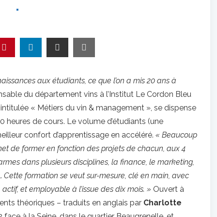
aissances aux étudiants, ce que l’on a mis 20 ans à
sable du département vins à l’Institut Le Cordon Bleu
, intitulée « Métiers du vin & management », se dispense
00 heures de cours. Le volume d’étudiants (une
eilleur confort d’apprentissage en accéléré.
« Beaucoup
met de former en fonction des projets de chacun, aux 4
s dans plusieurs disciplines, la finance, le marketing,
l.
Cette formation se veut sur-mesure, clé en main, avec
, actif, et employable à l’issue des dix mois. »
Ouvert à
ents théoriques – traduits en anglais par
Charlotte
face à la Seine, dans le quartier Beaugrenelle, et