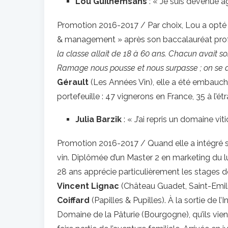
Lou Guilhemsans
: « Je suis devenue a
Promotion 2016-2017 / Par choix, Lou a opté 
& management » après son baccalauréat profes
la classe allait de 18 à 60 ans. Chacun avait s
Ramage nous pousse et nous surpasse ; on se 
Gérault
(Les Années Vin), elle a été embauc
portefeuille : 47 vignerons en France, 35 à l’étr
Julia Barzik
: « J’ai repris un domaine viti
Promotion 2016-2017 / Quand elle a intégré sa 
vin. Diplômée d’un Master 2 en marketing du 
28 ans apprécie particulièrement les stages de 
Vincent Lignac
(Château Guadet, Saint-Emil
Coiffard
(Papilles & Pupilles). À la sortie de 
Domaine de la Pâturie (Bourgogne), qu’ils vien