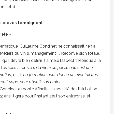
nt, etc).
ns élèves témoignent
:
ciété »
ormatique, Guillaume Gondinet ne connaissait rien à
 « Métiers du vin & management ». Reconversion totale,
’il devra bien définir, il a mêlé l’aspect théorique à la
s liées à l’univers du vin.
« Je pense que c’est une
rmation
, dit-il.
La formation nous donne un éventail très
rentissage, pour aboutir son projet
ondinet a monté Winella, sa société de distribution
 ans, il gère pour l’instant seul son entreprise, et