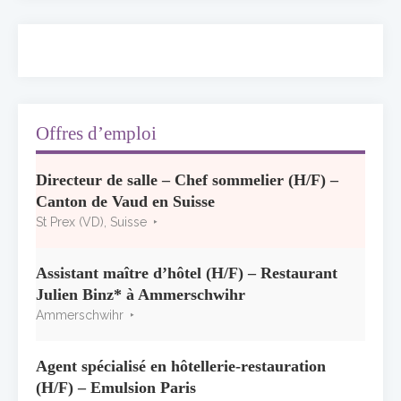
ses adieux
13 juillet 2026
Concours général des métiers « CSR »
2026 : le palmarès officiel
10 juillet 2026
Offres d’emploi
Les grappes Michelin : une première
Directeur de salle – Chef sommelier (H/F) –
sélection consacrée à la Bourgogne
Canton de Vaud en Suisse
7 juillet 2026
St Prex (VD), Suisse
Alain Pichon-Martin tire sa révérence après
40 ans chez Georges Blanc
Assistant maître d’hôtel (H/F) – Restaurant
3 juillet 2026
Julien Binz* à Ammerschwihr
Ammerschwihr
Agent spécialisé en hôtellerie-restauration
(H/F) – Emulsion Paris