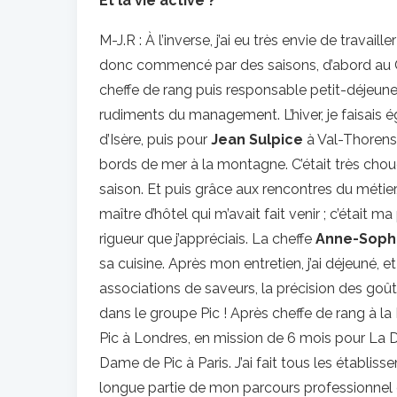
Et la vie active ?
M-J.R : À l’inverse, j’ai eu très envie de travail
donc commencé par des saisons, d’abord au C
cheffe de rang puis responsable petit-déjeune
rudiments du management. L’hiver, je faisais 
d’Isère, puis pour
Jean Sulpice
à Val-Thorens.
bords de mer à la montagne. C’était très choue
saison. Et puis grâce aux rencontres du métier, 
maître d’hôtel qui m’avait fait venir ; c’était m
rigueur que j’appréciais. La cheffe
Anne-Sophi
sa cuisine. Après mon entretien, j’ai déjeuné, et
associations de saveurs, la précision des goûts
dans le groupe Pic ! Après cheffe de rang à la
Pic à Londres, en mission de 6 mois pour La Da
Dame de Pic à Paris. J’ai fait tous les établ
longue partie de mon parcours professionnel d