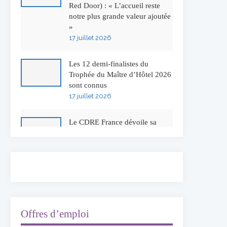
Red Door) : « L’accueil reste
notre plus grande valeur ajoutée
»
17 juillet 2026
Les 12 demi-finalistes du
Trophée du Maître d’Hôtel 2026
sont connus
17 juillet 2026
Le CDRE France dévoile sa
nouvelle identité visuelle
16 juillet 2026
50 ans à l’Auberge de l’Ill :
Serge Dubs fait ses adieux
13 juillet 2026
Offres d’emploi
Concours général des métiers