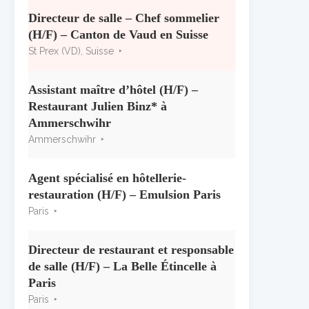
« CSR » 2026 : le palmarès
officiel
Directeur de salle – Chef sommelier
10 juillet 2026
(H/F) – Canton de Vaud en Suisse
St Prex (VD), Suisse
Les grappes Michelin : une
première sélection consacrée à
Assistant maître d’hôtel (H/F) –
la Bourgogne
Restaurant Julien Binz* à
7 juillet 2026
Ammerschwihr
Ammerschwihr
Alain Pichon-Martin tire sa
révérence après 40 ans chez
Georges Blanc
Agent spécialisé en hôtellerie-
3 juillet 2026
restauration (H/F) – Emulsion Paris
Paris
Directeur de restaurant et responsable
de salle (H/F) – La Belle Étincelle à
Paris
Paris