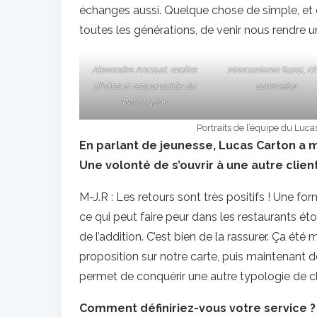
échanges aussi. Quelque chose de simple, et 
toutes les générations, de venir nous rendre un
Alexandre Ancourt, maître
Marcantonio Sassi, c
d’hôtel et responsable du
sommelier
Petit Lucas
Portraits de l’équipe du Lu
En parlant de jeunesse, Lucas Carton a 
Une volonté de s’ouvrir à une autre clien
M-J.R : Les retours sont très positifs ! Une fo
ce qui peut faire peur dans les restaurants éto
de l’addition. C’est bien de la rassurer. Ça ét
proposition sur notre carte, puis maintenant de
permet de conquérir une autre typologie de cl
Comment définiriez-vous votre service ?