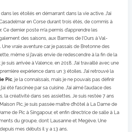
ler dans les étoilés en démarrant dans la vie active. J’ai
asadelmar en Corse durant trois étés, de commis à
r. Ce dernier poste m’a permis d’apprendre les
également des saisons, aux Barmes de l’Ours à Val-
 Une vraie aventure car je passais de Bretonne des
tte, même si j’avais envie de redescendre à la fin de la
je suis arrivée à Valence, en 2018. J’ai travaillé avec une
a première expérience dans un 3 étoiles. J’ai retrouvé la
e Pic
, je la connaissais, mais je ne pouvais pas définir
 j’ai été fascinée par sa cuisine. J’ai aimé l’audace des
, la créativité dans ses assiettes. Je suis restée 7 ans
 Maison Pic, je suis passée maître d’hôtel à La Dame de
me de Pic à Singapour, et enfin directrice de salle à La
issements du groupe, dont Lausanne et Megève. Une
epuis mes débuts il y a 13 ans.