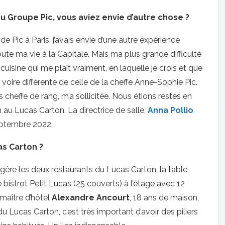
 Groupe Pic, vous aviez envie d’autre chose ?
de Pic à Paris, j’avais envie d’une autre expérience
toute ma vie à la Capitale. Mais ma plus grande difficulté
cuisine qui me plaît vraiment, en laquelle je crois et que
n, voire différente de celle de la cheffe Anne-Sophie Pic.
is cheffe de rang, m’a sollicitée. Nous étions restés en
an au Lucas Carton. La directrice de salle,
Anna
Pollio
,
 septembre 2022.
s Carton ?
 gère les deux restaurants du Lucas Carton, la table
 bistrot Petit Lucas (25 couverts) à l’étage avec 12
 maître d’hôtel
Alexandre Ancourt
, 18 ans de maison,
 du Lucas Carton, c’est très important d’avoir des piliers