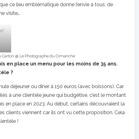
que ce lieu emblématique donne l’envie à tous, de
e visite…
hef
cas Carton @ Le Photographe du Dimanche
mis en place un menu pour les moins de 35 ans.
tèle ?
rmule déjeuner ou dîner à 150 euros (avec boissons). Car
ilés à une clientèle jeune qui budgétise, c’est le montant
é mis en place en 2023. Au début, certains découvraient la
s clients viennent car ils ont vu cette proposition. Cela
ientèle !