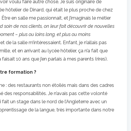
oir voulu faire autre chose. Je suis originaire de
ée hôtelier de Dinard, qui était le plus proche de chez
Être en salle me passionnait, et j’imaginais le métier
 soin de nos clients, on leur fait découvrir de nouvelles
ment – plus ou loins long, et plus ou moins
et de la salle m’intéressaient. Enfant, je n’allais pas
le, et en arrivant au lycée hôtelier, ça n’a fait que
aisait 10 ans que j’en parlais à mes parents (rires).
tre formation ?
gne : des restaurants non étoilés mais dans des cadres
 des responsabilités. Je n’avais pas cette volonté
’ai fait un stage dans le nord de l’Angleterre avec un
apprentissage de la langue, très importante dans notre