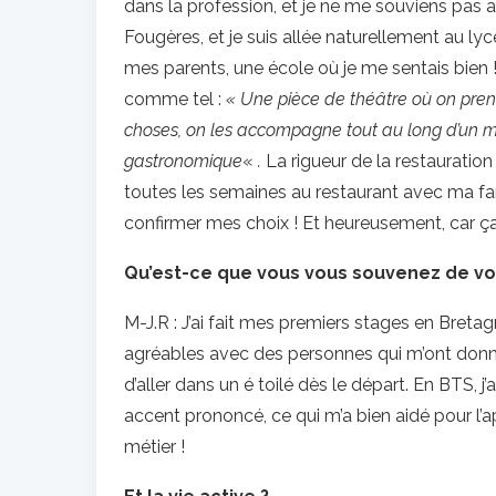
dans la profession, et je ne me souviens pas av
Fougères, et je suis allée naturellement au lyc
mes parents, une école où je me sentais bien ! 
comme tel :
« Une pièce de théâtre où on prend
choses, on les accompagne tout au long d’un mo
gastronomique
«
.
La rigueur de la restauration 
toutes les semaines au restaurant avec ma famil
confirmer mes choix ! Et heureusement, car ça f
Qu’est-ce que vous vous souvenez de vo
M-J.R : J’ai fait mes premiers stages en Breta
agréables avec des personnes qui m’ont donné
d’aller dans un é toilé dès le départ. En BTS, j
accent prononcé, ce qui m’a bien aidé pour l’
métier !