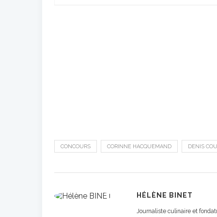
CONCOURS
CORINNE HACQUEMAND
DENIS COU
HÉLÈNE BINET
Journaliste culinaire et fond