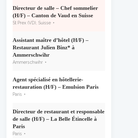
« CSR » 2026 : le palmarès
officiel
Directeur de salle – Chef sommelier
10 juillet 2026
(H/F) – Canton de Vaud en Suisse
St Prex (VD), Suisse
Les grappes Michelin : une
première sélection consacrée à
Assistant maître d’hôtel (H/F) –
la Bourgogne
Restaurant Julien Binz* à
7 juillet 2026
Ammerschwihr
Ammerschwihr
Alain Pichon-Martin tire sa
révérence après 40 ans chez
Georges Blanc
Agent spécialisé en hôtellerie-
3 juillet 2026
restauration (H/F) – Emulsion Paris
Paris
Directeur de restaurant et responsable
de salle (H/F) – La Belle Étincelle à
Paris
Paris