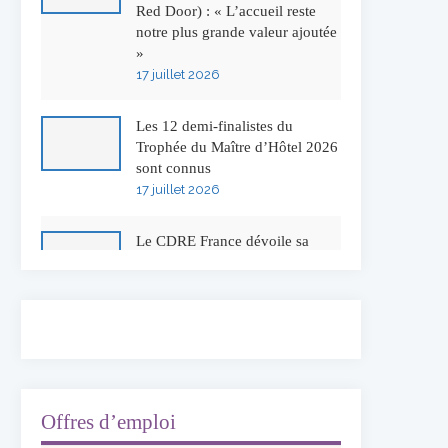
Red Door) : « L’accueil reste
notre plus grande valeur ajoutée
»
17 juillet 2026
Les 12 demi-finalistes du
Trophée du Maître d’Hôtel 2026
sont connus
17 juillet 2026
Le CDRE France dévoile sa
nouvelle identité visuelle
16 juillet 2026
50 ans à l’Auberge de l’Ill :
Serge Dubs fait ses adieux
13 juillet 2026
Offres d’emploi
Concours général des métiers