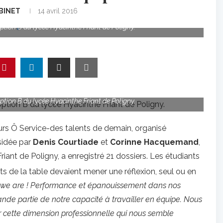
BINET
14 avril 2016
tion B du lycée Hyacinthe Friant de Poligny.
tion B du lycée Hyacinthe Friant de Poligny.
urs Ô Service-des talents de demain, organisé
sidée par
Denis Courtiade
et
Corinne Hacquemand
,
iant de Poligny, a enregistré 21 dossiers. Les étudiants
ts de la table devaient mener une réflexion, seul ou en
 we are ! Performance et épanouissement dans nos
nde partie de notre capacité à travailler en équipe. Nous
 cette dimension professionnelle qui nous semble