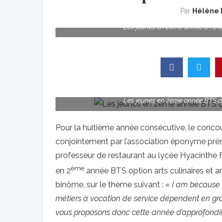
Par
Hélène 
Les jeunes en 2ème année BTS op
Les jeunes en 2ème année BTS op
Pour la huitième année consécutive, le conco
conjointement par l’association éponyme pré
professeur de restaurant au lycée Hyacinthe Fr
ème
en 2
année BTS option arts culinaires et ar
binôme, sur le thème suivant :
« I am because
métiers à vocation de service dépendent en gra
vous proposons donc cette année d’approfondir