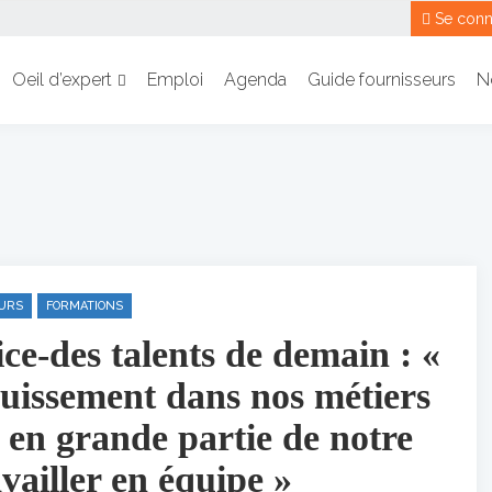
Se conn
Oeil d’expert
Emploi
Agenda
Guide fournisseurs
N
URS
FORMATIONS
e-des talents de demain : «
uissement dans nos métiers
 en grande partie de notre
availler en équipe »