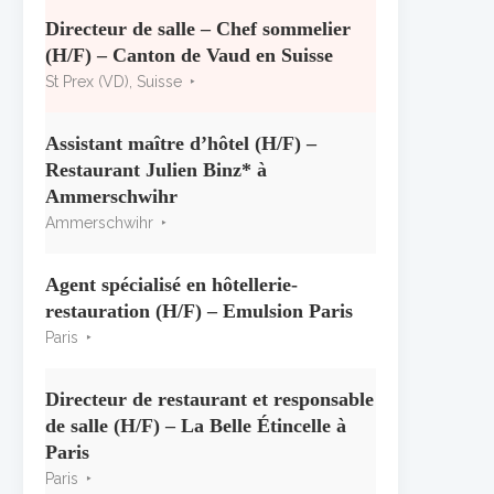
« CSR » 2026 : le palmarès
officiel
Directeur de salle – Chef sommelier
10 juillet 2026
(H/F) – Canton de Vaud en Suisse
St Prex (VD), Suisse
Les grappes Michelin : une
première sélection consacrée à
Assistant maître d’hôtel (H/F) –
la Bourgogne
Restaurant Julien Binz* à
7 juillet 2026
Ammerschwihr
Ammerschwihr
Alain Pichon-Martin tire sa
révérence après 40 ans chez
Georges Blanc
Agent spécialisé en hôtellerie-
3 juillet 2026
restauration (H/F) – Emulsion Paris
Paris
Directeur de restaurant et responsable
de salle (H/F) – La Belle Étincelle à
Paris
Paris