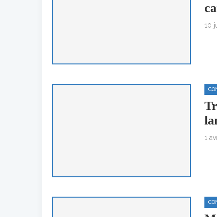
ca
10 
CO
Tr
la
1 av
CO