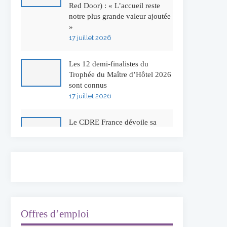
Red Door) : « L’accueil reste
notre plus grande valeur ajoutée
»
17 juillet 2026
Les 12 demi-finalistes du
Trophée du Maître d’Hôtel 2026
sont connus
17 juillet 2026
Le CDRE France dévoile sa
nouvelle identité visuelle
16 juillet 2026
50 ans à l’Auberge de l’Ill :
Serge Dubs fait ses adieux
13 juillet 2026
Offres d’emploi
Concours général des métiers