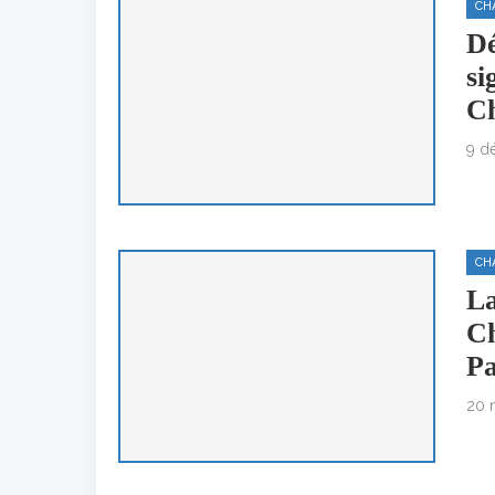
CH
Dé
si
Ch
9 d
CH
La
Ch
Pa
20 