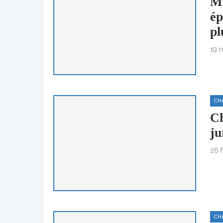
MO
ép
pl
19 
CH
Ch
ju
26 
CH