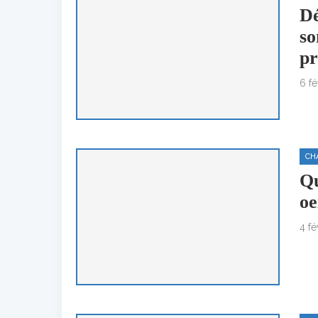
Dé
so
pr
6 fé
CH
Qu
oe
4 fé