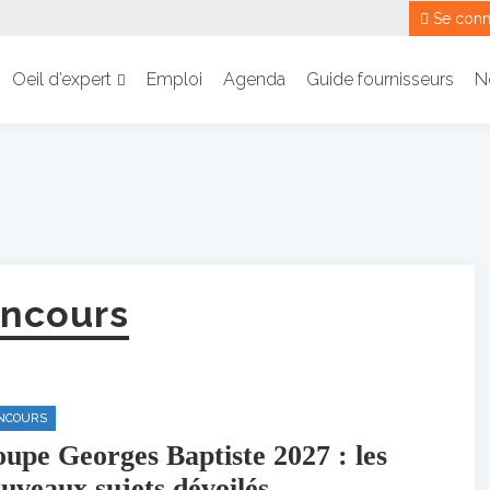
Se conn
Oeil d’expert
Emploi
Agenda
Guide fournisseurs
N
ncours
NCOURS
upe Georges Baptiste 2027 : les
uveaux sujets dévoilés