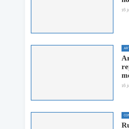
16 
AR
Ar
re
mo
16 
CO
Ru