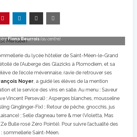
rganisé leur dernier repas de fin d’année avec le chef
Olivier
ière
Fiona Beurrois
(au centre).
 sommellerie du lycée hôtelier de Saint-Méen-le-Grand
toilé de l’Auberge des Glazicks à Plomodiern, et sa
élève de l’école mévennaise, ravie de retrouver ses
rançois Noyer
, a guidé les élèves de la mention
on et le service des vins en salle. Au menu : Saveur
e Vincent Perseval) ; Asperges blanches, mousseline
ling Ginglinger-Fix) ; Retour de pêche, gnocchis, jus
isance) ; Selle d’agneau terre & mer (Violetta, Mas
(Ze Bulle rosé Zéro Pointé). Pour suivre l’actualité des
 : sommellerie Saint-Méen.