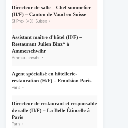
« CSR » 2026 : le palmarès
officiel
Directeur de salle – Chef sommelier
10 juillet 2026
(H/F) – Canton de Vaud en Suisse
St Prex (VD), Suisse
Les grappes Michelin : une
première sélection consacrée à
Assistant maître d’hôtel (H/F) –
la Bourgogne
Restaurant Julien Binz* à
7 juillet 2026
Ammerschwihr
Ammerschwihr
Alain Pichon-Martin tire sa
révérence après 40 ans chez
Georges Blanc
Agent spécialisé en hôtellerie-
3 juillet 2026
restauration (H/F) – Emulsion Paris
Paris
Directeur de restaurant et responsable
de salle (H/F) – La Belle Étincelle à
Paris
Paris