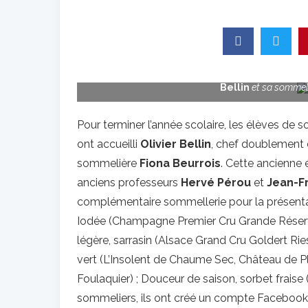
Lees élèves du lycée de Saint-Méen-le-Grand ont o
Bellin
et sa sommel
Pour terminer l’année scolaire, les élèves de
ont accueilli
Olivier Bellin
, chef doublement é
sommelière
Fiona Beurrois
. Cette ancienne 
anciens professeurs
Hervé Pérou
et
Jean-F
complémentaire sommellerie pour la présentati
Iodée (Champagne Premier Cru Grande Réserv
légère, sarrasin (Alsace Grand Cru Goldert Ries
vert (L’Insolent de Chaume Sec, Château de Pla
Foulaquier) ; Douceur de saison, sorbet fraise 
sommeliers, ils ont créé un compte Facebook