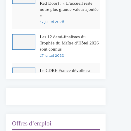
Red Door) : « L’accueil reste
notre plus grande valeur ajoutée
»
17 juillet 2026
Les 12 demi-finalistes du
Trophée du Maître d’Hôtel 2026
sont connus
17 juillet 2026
Le CDRE France dévoile sa
nouvelle identité visuelle
16 juillet 2026
50 ans à l’Auberge de l’Ill :
Serge Dubs fait ses adieux
13 juillet 2026
Offres d’emploi
Concours général des métiers