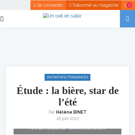
Se connecter
S'abonner au magazine
0
INITIATIVES/TENDANCES
Étude : la bière, star de
l’été
Par
Hélène BINET
16 juin 2017
76 % de Français consomment de la bière