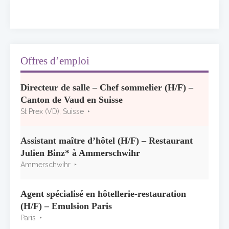
13 juillet 2026
Concours général des métiers « CSR »
2026 : le palmarès officiel
10 juillet 2026
Offres d’emploi
Les grappes Michelin : une première
Directeur de salle – Chef sommelier (H/F) –
sélection consacrée à la Bourgogne
Canton de Vaud en Suisse
7 juillet 2026
St Prex (VD), Suisse
Alain Pichon-Martin tire sa révérence après
40 ans chez Georges Blanc
Assistant maître d’hôtel (H/F) – Restaurant
3 juillet 2026
Julien Binz* à Ammerschwihr
Ammerschwihr
Agent spécialisé en hôtellerie-restauration
(H/F) – Emulsion Paris
Paris