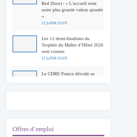
Red Door) : « L’accueil reste
notre plus grande valeur ajoutée
»
17 juillet 2026
Les 12 demi-finalistes du
Trophée du Maître d’Hôtel 2026
sont connus
17 juillet 2026
Le CDRE France dévoile sa
nouvelle identité visuelle
16 juillet 2026
50 ans à l’Auberge de l’Ill :
Serge Dubs fait ses adieux
13 juillet 2026
Offres d’emploi
Concours général des métiers