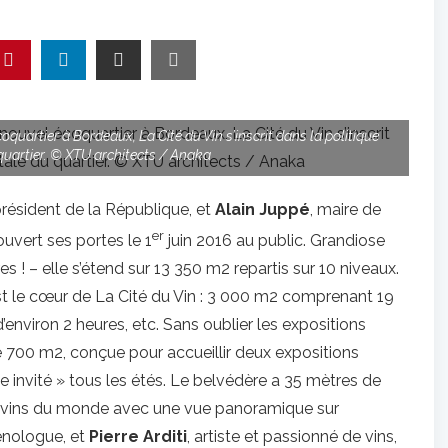
oquartier à Bordeaux, La Cité du Vin s’inscrit dans la politique
uartier. © XTU architects / Anaka
président de la République, et
Alain Juppé
, maire de
er
ouvert ses portes le 1
juin 2016 au public. Grandiose
 ! – elle s’étend sur 13 350 m2 repartis sur 10 niveaux.
t le cœur de La Cité du Vin : 3 000 m2 comprenant 19
environ 2 heures, etc. Sans oublier les expositions
e 700 m2, conçue pour accueillir deux expositions
ble invité » tous les étés. Le belvédère a 35 mètres de
s vins du monde avec une vue panoramique sur
œnologue, et
Pierre Arditi
, artiste et passionné de vins,