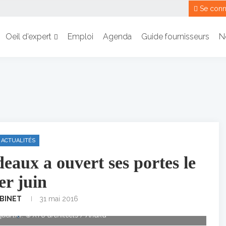
Se conn
Oeil d’expert
Emploi
Agenda
Guide fournisseurs
N
ACTUALITÉS
eaux a ouvert ses portes le
er juin
 BINET
31 mai 2016
oquartier à Bordeaux, La Cité du Vin s’inscrit dans la politique
uartier. © XTU architects / Anaka