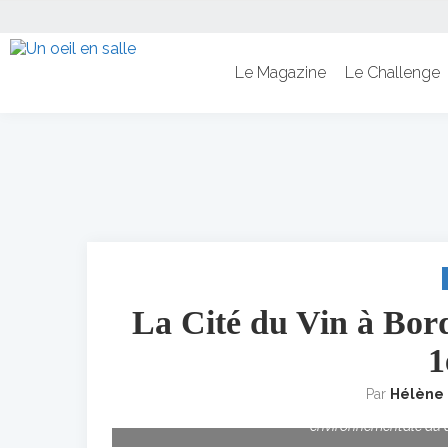
Le Magazine
Le Challenge
La Cité du Vin à Bord
1
Par
Hélène
Implantée au coeur des Bassins à flot, le nouvel éc
environnementale du q