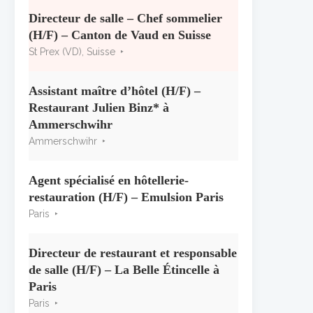
« CSR » 2026 : le palmarès
officiel
Directeur de salle – Chef sommelier
10 juillet 2026
(H/F) – Canton de Vaud en Suisse
St Prex (VD), Suisse
Les grappes Michelin : une
première sélection consacrée à
Assistant maître d’hôtel (H/F) –
la Bourgogne
Restaurant Julien Binz* à
7 juillet 2026
Ammerschwihr
Ammerschwihr
Alain Pichon-Martin tire sa
révérence après 40 ans chez
Georges Blanc
Agent spécialisé en hôtellerie-
3 juillet 2026
restauration (H/F) – Emulsion Paris
Paris
Directeur de restaurant et responsable
de salle (H/F) – La Belle Étincelle à
Paris
Paris