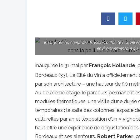
Implantée au cœur des Bassins à flot, le nouvel éc
environnementale du q
Inaugurée le 31 mai par
François Hollande
, 
Bordeaux (33), La Cité du Vin a officiellement 
par son architecture – une hauteur de 50 mètres
Au deuxième étage, le parcours permanent es
modules thématiques, une visite d’une durée d’
temporaires : la salle des colonnes, espace d
culturelles par an et l’exposition d’un « vigno
haut offre une expérience de dégustation de
Bordeaux et ses alentours.
Robert Parker
, 