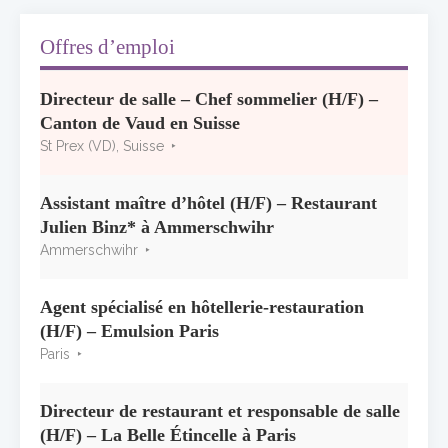
2026 : le palmarès officiel
10 juillet 2026
Offres d’emploi
Les grappes Michelin : une première
Directeur de salle – Chef sommelier (H/F) –
sélection consacrée à la Bourgogne
Canton de Vaud en Suisse
7 juillet 2026
St Prex (VD), Suisse
Alain Pichon-Martin tire sa révérence après
40 ans chez Georges Blanc
Assistant maître d’hôtel (H/F) – Restaurant
3 juillet 2026
Julien Binz* à Ammerschwihr
Ammerschwihr
Agent spécialisé en hôtellerie-restauration
(H/F) – Emulsion Paris
Paris
Directeur de restaurant et responsable de salle
(H/F) – La Belle Étincelle à Paris