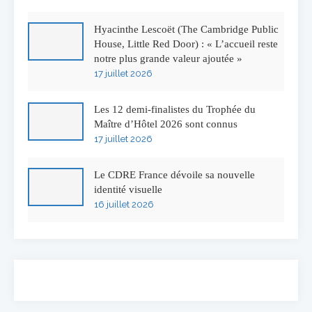
Hyacinthe Lescoët (The Cambridge Public
House, Little Red Door) : « L’accueil reste
notre plus grande valeur ajoutée »
17 juillet 2026
Les 12 demi-finalistes du Trophée du
Maître d’Hôtel 2026 sont connus
17 juillet 2026
Le CDRE France dévoile sa nouvelle
identité visuelle
16 juillet 2026
50 ans à l’Auberge de l’Ill : Serge Dubs fait
ses adieux
13 juillet 2026
Concours général des métiers « CSR »