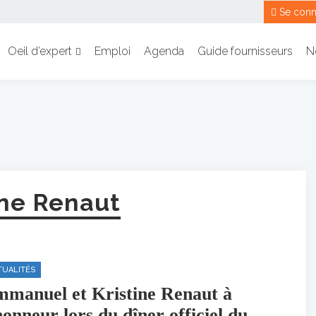
Se conn
Oeil d’expert
Emploi
Agenda
Guide fournisseurs
N
ine Renaut
TUALITÉS
manuel et Kristine Renaut à
honneur lors du dîner officiel du