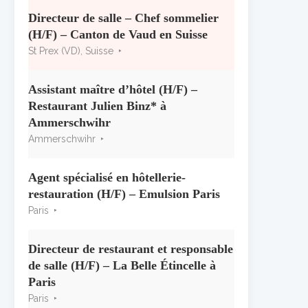
« CSR » 2026 : le palmarès
officiel
Directeur de salle – Chef sommelier
10 juillet 2026
(H/F) – Canton de Vaud en Suisse
St Prex (VD), Suisse
Les grappes Michelin : une
première sélection consacrée à
Assistant maître d’hôtel (H/F) –
la Bourgogne
Restaurant Julien Binz* à
7 juillet 2026
Ammerschwihr
Ammerschwihr
Alain Pichon-Martin tire sa
révérence après 40 ans chez
Georges Blanc
Agent spécialisé en hôtellerie-
3 juillet 2026
restauration (H/F) – Emulsion Paris
Paris
Directeur de restaurant et responsable
de salle (H/F) – La Belle Étincelle à
Paris
Paris