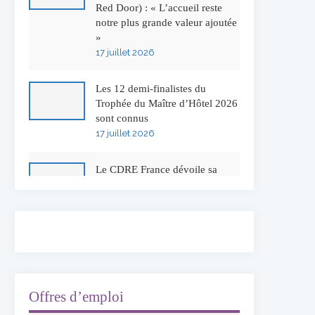
Red Door) : « L’accueil reste
notre plus grande valeur ajoutée
»
17 juillet 2026
Les 12 demi-finalistes du
Trophée du Maître d’Hôtel 2026
sont connus
17 juillet 2026
Le CDRE France dévoile sa
nouvelle identité visuelle
16 juillet 2026
50 ans à l’Auberge de l’Ill :
Serge Dubs fait ses adieux
13 juillet 2026
Offres d’emploi
Concours général des métiers