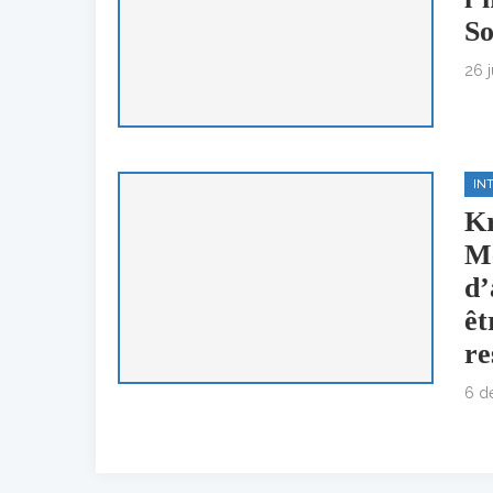
So
26 
IN
Kr
Me
d’
êt
re
6 d