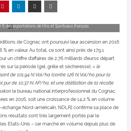
0 % des exportations de Vins et Spiritueux français.
éditions de Cognac ont poursuivi leur ascension en 2016
% en valeur. Au total, ce sont ainsi près de 179,1
ur un chiffre d’affaires de 2,76 milliards d’euros départ
s sur la période (gel, grêle et sécheresse),
« le
ant de 101,94 hl Vol/ha (contre 126 hl Vol/ha pour la
 pur de 10,37 hl AP/ha, et une distillation de la récolte
 selon le bureau national interprofessionnel du Cognac
diées en 2016, soit une croissance de 14,2 % en volume
bre-échange Nord-américain, NDLR] confirme sa place de
ns résultats sont très largement portés par le
les Etats-Unis – 1er marché en volume depuis plus de