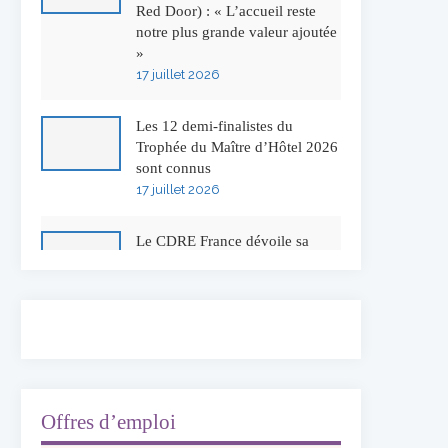
Red Door) : « L’accueil reste
notre plus grande valeur ajoutée
»
17 juillet 2026
Les 12 demi-finalistes du
Trophée du Maître d’Hôtel 2026
sont connus
17 juillet 2026
Le CDRE France dévoile sa
nouvelle identité visuelle
16 juillet 2026
50 ans à l’Auberge de l’Ill :
Serge Dubs fait ses adieux
13 juillet 2026
Offres d’emploi
Concours général des métiers