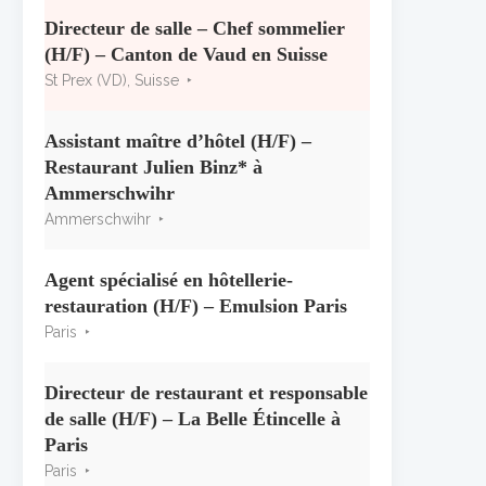
« CSR » 2026 : le palmarès
officiel
Directeur de salle – Chef sommelier
10 juillet 2026
(H/F) – Canton de Vaud en Suisse
St Prex (VD), Suisse
Les grappes Michelin : une
première sélection consacrée à
Assistant maître d’hôtel (H/F) –
la Bourgogne
Restaurant Julien Binz* à
7 juillet 2026
Ammerschwihr
Ammerschwihr
Alain Pichon-Martin tire sa
révérence après 40 ans chez
Georges Blanc
Agent spécialisé en hôtellerie-
3 juillet 2026
restauration (H/F) – Emulsion Paris
Paris
Directeur de restaurant et responsable
de salle (H/F) – La Belle Étincelle à
Paris
Paris