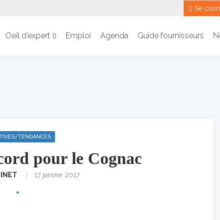
Se conn
Oeil d’expert
Emploi
Agenda
Guide fournisseurs
N
IATIVES/TENDANCES
cord pour le Cognac
BINET
17 janvier 2017