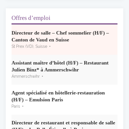
Concours général des métiers « CSR »
2026 : le palmarès officiel
10 juillet 2026
Offres d’emploi
Les grappes Michelin : une première
Directeur de salle – Chef sommelier (H/F) –
sélection consacrée à la Bourgogne
Canton de Vaud en Suisse
7 juillet 2026
St Prex (VD), Suisse
Alain Pichon-Martin tire sa révérence après
40 ans chez Georges Blanc
Assistant maître d’hôtel (H/F) – Restaurant
3 juillet 2026
Julien Binz* à Ammerschwihr
Ammerschwihr
Agent spécialisé en hôtellerie-restauration
(H/F) – Emulsion Paris
Paris
Directeur de restaurant et responsable de salle