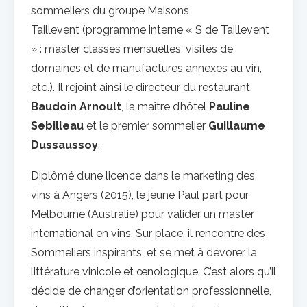
sommeliers du groupe Maisons
Taillevent (programme interne « S de Taillevent
» : master classes mensuelles, visites de
domaines et de manufactures annexes au vin,
etc.). Il rejoint ainsi le directeur du restaurant
Baudoin Arnoult
, la maître d’hôtel
Pauline
Sebilleau
et le premier sommelier
Guillaume
Dussaussoy
.
Diplômé d’une licence dans le marketing des
vins à Angers (2015), le jeune Paul part pour
Melbourne (Australie) pour valider un master
international en vins. Sur place, il rencontre des
Sommeliers inspirants, et se met à dévorer la
littérature vinicole et œnologique. C’est alors qu’il
décide de changer d’orientation professionnelle,