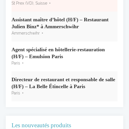
St Prex (VD), Suisse
Alain Pichon-Martin tire sa révérence après
40 ans chez Georges Blanc
Assistant maître d’hôtel (H/F) – Restaurant
3 juillet 2026
Julien Binz* à Ammerschwihr
Ammerschwihr
Agent spécialisé en hôtellerie-restauration
(H/F) – Emulsion Paris
Paris
Directeur de restaurant et responsable de salle
(H/F) – La Belle Étincelle à Paris
Paris
Les nouveautés produits