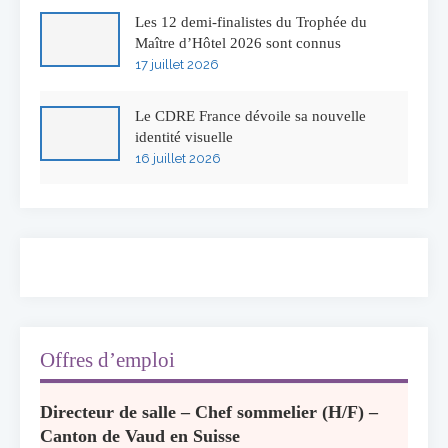
Les 12 demi-finalistes du Trophée du
Maître d’Hôtel 2026 sont connus
17 juillet 2026
Le CDRE France dévoile sa nouvelle
identité visuelle
16 juillet 2026
50 ans à l’Auberge de l’Ill : Serge Dubs fait
ses adieux
13 juillet 2026
Concours général des métiers « CSR »
2026 : le palmarès officiel
10 juillet 2026
Offres d’emploi
Les grappes Michelin : une première
Directeur de salle – Chef sommelier (H/F) –
sélection consacrée à la Bourgogne
Canton de Vaud en Suisse
7 juillet 2026