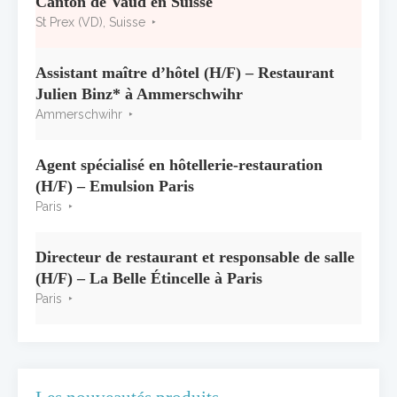
Canton de Vaud en Suisse
7 juillet 2026
St Prex (VD), Suisse
Alain Pichon-Martin tire sa révérence après
40 ans chez Georges Blanc
Assistant maître d’hôtel (H/F) – Restaurant
3 juillet 2026
Julien Binz* à Ammerschwihr
Ammerschwihr
Agent spécialisé en hôtellerie-restauration
(H/F) – Emulsion Paris
Paris
Directeur de restaurant et responsable de salle
(H/F) – La Belle Étincelle à Paris
Paris