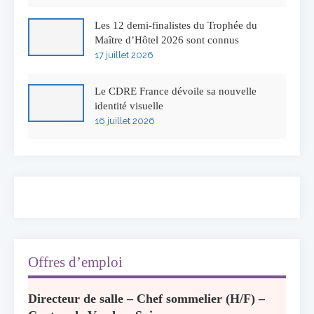
Les 12 demi-finalistes du Trophée du
Maître d’Hôtel 2026 sont connus
17 juillet 2026
Le CDRE France dévoile sa nouvelle
identité visuelle
16 juillet 2026
50 ans à l’Auberge de l’Ill : Serge Dubs fait
ses adieux
13 juillet 2026
Concours général des métiers « CSR »
2026 : le palmarès officiel
10 juillet 2026
Offres d’emploi
Les grappes Michelin : une première
Directeur de salle – Chef sommelier (H/F) –
sélection consacrée à la Bourgogne