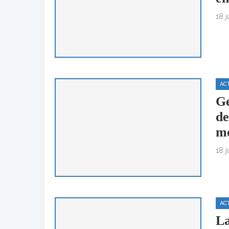
18 j
AC
Ge
de
m
18 j
AC
La