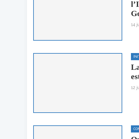
l’
G
14 j
IN
La
es
12 j
CO