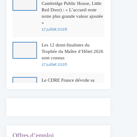
Cambridge Public House, Little
Red Door) : « L’accueil reste
notre plus grande valeur ajoutée
»
17 juillet 2026
Les 12 demi-finalistes du
Trophée du Maître d’Hôtel 2026
sont connus
17 juillet 2026
Le CDRE France dévoile sa
nouvelle identité visuelle
16 juillet 2026
50 ans à l’Auberge de l’Ill :
Serge Dubs fait ses adieux
13 juillet 2026
Offres d’emploi