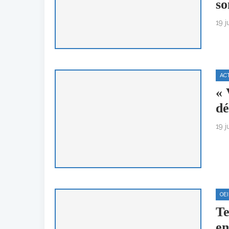
so
19 j
AC
« 
dé
19 j
OE
Te
en