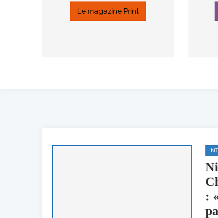
Le magazine Print
IN
Ni
Ch
: 
pa