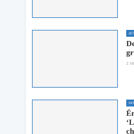
AC
De
gr
2 s
IN
Ér
‘L
ch