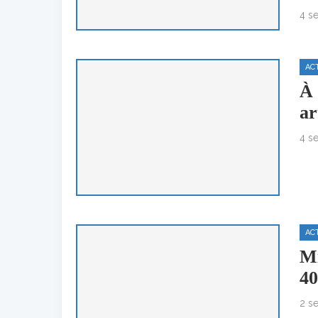
4 s
AC
À 
ar
4 s
AC
Mi
40
2 s