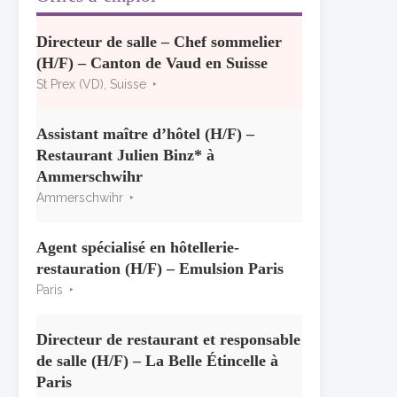
Concours général des métiers
« CSR » 2026 : le palmarès
officiel
Directeur de salle – Chef sommelier
10 juillet 2026
(H/F) – Canton de Vaud en Suisse
St Prex (VD), Suisse
Les grappes Michelin : une
première sélection consacrée à
Assistant maître d’hôtel (H/F) –
la Bourgogne
Restaurant Julien Binz* à
7 juillet 2026
Ammerschwihr
Ammerschwihr
Alain Pichon-Martin tire sa
révérence après 40 ans chez
Georges Blanc
Agent spécialisé en hôtellerie-
3 juillet 2026
restauration (H/F) – Emulsion Paris
Paris
Directeur de restaurant et responsable
de salle (H/F) – La Belle Étincelle à
Paris