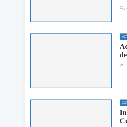
21 j
AC
Aq
de
20 j
CO
In
Cr