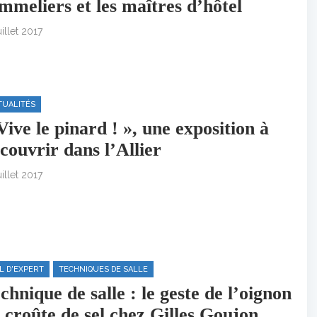
mmeliers et les maîtres d’hôtel
uillet 2017
TUALITÉS
Vive le pinard ! », une exposition à
couvrir dans l’Allier
uillet 2017
IL D'EXPERT
TECHNIQUES DE SALLE
chnique de salle : le geste de l’oignon
 croûte de sel chez Gilles Goujon