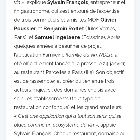
vin »
, explique
Sylvain François
, entrepreneur et
fin gastronome, qui s’est entouré de l’expertise
de trois sommeliers et amis, les MOF
Olivier
Poussier
et
Benjamin Roffet
(Jules Vernes,
Paris), et
Samuel Ingelaere
(Ediswine). Après
quelques années à peaufiner ce projet,
l’application Famiwine
[famille du vin, NDLR
] a
été officiellement lancée à la presse le 24 janvier,
au restaurant Parcelles à Paris (IIIe). Son objectif
est de rassembler et créer du lien entre trois
acteurs majeurs : des domaines choisis avec
soin, les établissements (tout type de
restauration confondue) et les grand amateurs.
« C’est une application qui a tout son sens, qui se
place comme un écosystème du vin »
, appuie
Sylvain François. Chaque restaurant, domaine ou