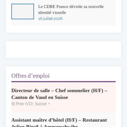
Le CDRE France dévoile sa nouvelle
identité visuelle
16 juillet 2026
50 ans à l’Auberge de l’Ill : Serge Dubs fait
ses adieux
13 juillet 2026
Concours général des métiers « CSR »
2026 : le palmarès officiel
10 juillet 2026
Offres d’emploi
Les grappes Michelin : une première
Directeur de salle – Chef sommelier (H/F) –
sélection consacrée à la Bourgogne
Canton de Vaud en Suisse
7 juillet 2026
St Prex (VD), Suisse
Alain Pichon-Martin tire sa révérence après
40 ans chez Georges Blanc
Assistant maître d’hôtel (H/F) – Restaurant
3 juillet 2026
Julien Binz* à Ammerschwihr