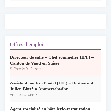
50 ans à l’Auberge de l’Ill : Serge Dubs fait
ses adieux
13 juillet 2026
Concours général des métiers « CSR »
2026 : le palmarès officiel
10 juillet 2026
Offres d’emploi
Les grappes Michelin : une première
Directeur de salle – Chef sommelier (H/F) –
sélection consacrée à la Bourgogne
Canton de Vaud en Suisse
7 juillet 2026
St Prex (VD), Suisse
Alain Pichon-Martin tire sa révérence après
40 ans chez Georges Blanc
Assistant maître d’hôtel (H/F) – Restaurant
3 juillet 2026
Julien Binz* à Ammerschwihr
Ammerschwihr
Agent spécialisé en hôtellerie-restauration