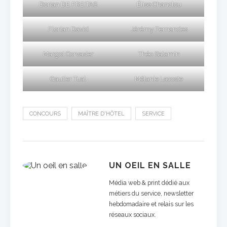
Dorian DE FREITAS
Élise Chanclou
Florian David
Jérémy Fernandes
Margot Corvasier
Théo Salamin
Gautier Tual
Mélanie Lacoste
CONCOURS
MAÎTRE D'HÔTEL
SERVICE
UN OEIL EN SALLE
Média web & print dédié aux
métiers du service, newsletter
hebdomadaire et relais sur les
réseaux sociaux.