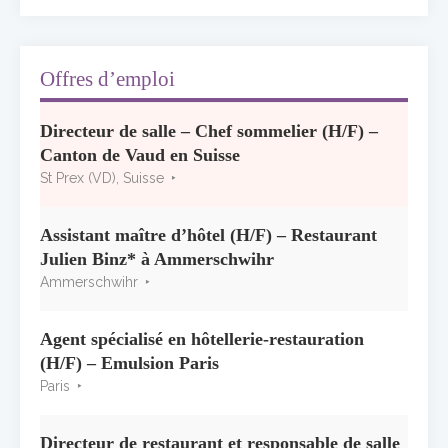
Concours général des métiers « CSR »
2026 : le palmarès officiel
10 juillet 2026
Offres d’emploi
Les grappes Michelin : une première
Directeur de salle – Chef sommelier (H/F) –
sélection consacrée à la Bourgogne
Canton de Vaud en Suisse
7 juillet 2026
St Prex (VD), Suisse
Alain Pichon-Martin tire sa révérence après
40 ans chez Georges Blanc
Assistant maître d’hôtel (H/F) – Restaurant
3 juillet 2026
Julien Binz* à Ammerschwihr
Ammerschwihr
Agent spécialisé en hôtellerie-restauration
(H/F) – Emulsion Paris
Paris
Directeur de restaurant et responsable de salle