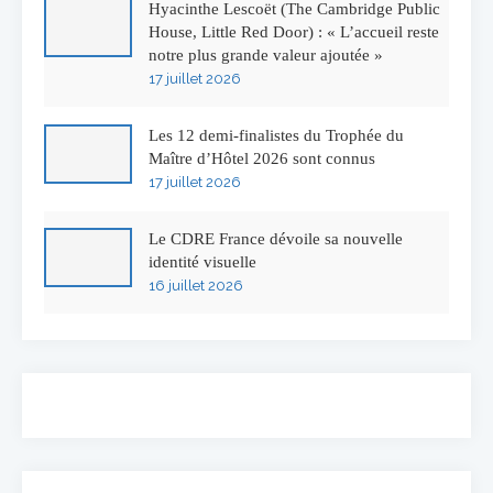
Hyacinthe Lescoët (The Cambridge Public
House, Little Red Door) : « L’accueil reste
notre plus grande valeur ajoutée »
17 juillet 2026
Les 12 demi-finalistes du Trophée du
Maître d’Hôtel 2026 sont connus
17 juillet 2026
Le CDRE France dévoile sa nouvelle
identité visuelle
16 juillet 2026
50 ans à l’Auberge de l’Ill : Serge Dubs fait
ses adieux
13 juillet 2026
Concours général des métiers « CSR »
2026 : le palmarès officiel
10 juillet 2026