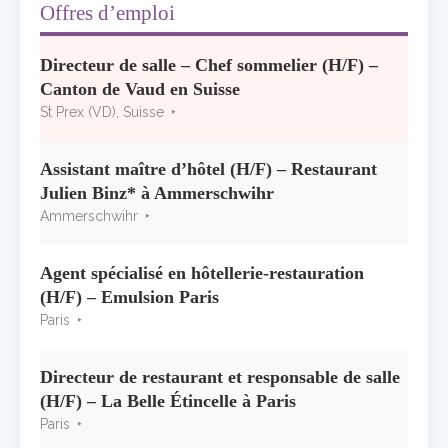
Offres d’emploi
Les grappes Michelin : une première
Directeur de salle – Chef sommelier (H/F) –
sélection consacrée à la Bourgogne
Canton de Vaud en Suisse
7 juillet 2026
St Prex (VD), Suisse
Alain Pichon-Martin tire sa révérence après
40 ans chez Georges Blanc
Assistant maître d’hôtel (H/F) – Restaurant
3 juillet 2026
Julien Binz* à Ammerschwihr
Ammerschwihr
Agent spécialisé en hôtellerie-restauration
(H/F) – Emulsion Paris
Paris
Directeur de restaurant et responsable de salle
(H/F) – La Belle Étincelle à Paris
Paris