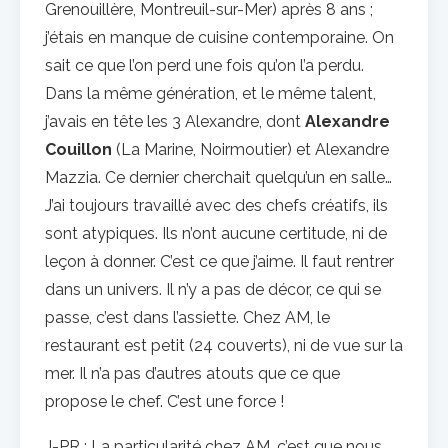
Grenouillère, Montreuil-sur-Mer) après 8 ans ;
j’étais en manque de cuisine contemporaine. On
sait ce que l’on perd une fois qu’on l’a perdu.
Dans la même génération, et le même talent,
j’avais en tête les 3 Alexandre, dont
Alexandre
Couillon
(La Marine, Noirmoutier) et Alexandre
Mazzia. Ce dernier cherchait quelqu’un en salle…
J’ai toujours travaillé avec des chefs créatifs, ils
sont atypiques. Ils n’ont aucune certitude, ni de
leçon à donner. C’est ce que j’aime. Il faut rentrer
dans un univers. Il n’y a pas de décor, ce qui se
passe, c’est dans l’assiette. Chez AM, le
restaurant est petit (24 couverts), ni de vue sur la
mer. Il n’a pas d’autres atouts que ce que
propose le chef. C’est une force !
J-PR : La particularité chez AM, c’est que nous